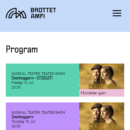
Hopp
Hopp
til
til
innhold
navigasjon
Toggle
navigat
Program
MUSIKAL, TEATER, TEATER/SHOW
Stenhoggern – UTSOLGT!
Fredag 10. juli
20:30
Få billetter igjen!
MUSIKAL, TEATER, TEATER/SHOW
Stenhoggern
Torsdag 16. juli
20:30