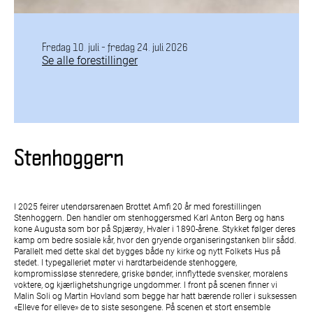
Fredag 10. juli - fredag 24. juli 2026
Se alle forestillinger
Stenhoggern
I 2025 feirer utendørsarenaen Brottet Amfi 20 år med forestillingen
Stenhoggern. Den handler om stenhoggersmed Karl Anton Berg og hans
kone Augusta som bor på Spjærøy, Hvaler i 1890-årene. Stykket følger deres
kamp om bedre sosiale kår, hvor den gryende organiseringstanken blir sådd.
Parallelt med dette skal det bygges både ny kirke og nytt Folkets Hus på
stedet. I typegalleriet møter vi hardtarbeidende stenhoggere,
kompromissløse stenredere, griske bønder, innflyttede svensker, moralens
voktere, og kjærlighetshungrige ungdommer. I front på scenen finner vi
Malin Soli og Martin Hovland som begge har hatt bærende roller i suksessen
«Elleve for elleve» de to siste sesongene. På scenen et stort ensemble