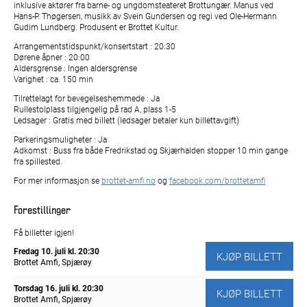
inklusive aktører fra barne- og ungdomsteateret Brottungær. Manus ved
Hans-P. Thøgersen, musikk av Svein Gundersen og regi ved Ole-Hermann
Gudim Lundberg. Produsent er Brottet Kultur.
Arrangementstidspunkt/konsertstart : 20:30
Dørene åpner : 20:00
Aldersgrense : Ingen aldersgrense
Varighet : ca. 150 min
Tilrettelagt for bevegelseshemmede : Ja
Rullestolplass tilgjengelig på rad A, plass 1-5
Ledsager : Gratis med billett (ledsager betaler kun billettavgift)
Parkeringsmuligheter : Ja
Adkomst : Buss fra både Fredrikstad og Skjærhalden stopper 10 min gange
fra spillested.
For mer informasjon se
brottet-amfi.no
og
facebook.com/brottetamfi
Forestillinger
Få billetter igjen!
Fredag 10. juli
kl. 20:30
KJØP BILLETT
Brottet Amfi, Spjærøy
Torsdag 16. juli
kl. 20:30
KJØP BILLETT
Brottet Amfi, Spjærøy