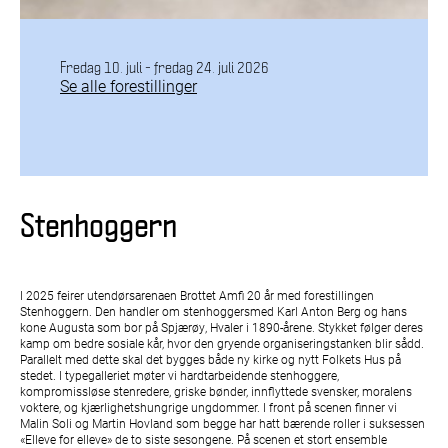
Fredag 10. juli - fredag 24. juli 2026
Se alle forestillinger
Stenhoggern
I 2025 feirer utendørsarenaen Brottet Amfi 20 år med forestillingen
Stenhoggern. Den handler om stenhoggersmed Karl Anton Berg og hans
kone Augusta som bor på Spjærøy, Hvaler i 1890-årene. Stykket følger deres
kamp om bedre sosiale kår, hvor den gryende organiseringstanken blir sådd.
Parallelt med dette skal det bygges både ny kirke og nytt Folkets Hus på
stedet. I typegalleriet møter vi hardtarbeidende stenhoggere,
kompromissløse stenredere, griske bønder, innflyttede svensker, moralens
voktere, og kjærlighetshungrige ungdommer. I front på scenen finner vi
Malin Soli og Martin Hovland som begge har hatt bærende roller i suksessen
«Elleve for elleve» de to siste sesongene. På scenen et stort ensemble