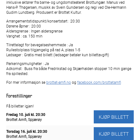
inklusive aktører fra barne- og ungdomsteateret Brottungær. Manus ved
Hans-P. Thøgersen, musikk av Svein Gundersen og regi ved Ole-Hermann
Gudim Lundberg. Produsent er Brottet Kultur.
Arrangementstidspunkt/konsertstart : 20:30
Dørene åpner : 20:00
Aldersgrense : Ingen aldersgrense
Varighet : ca. 150 min
Tilrettelagt for bevegelseshemmede : Ja
Rullestolplass tilgjengelig på rad A, plass 1-5
Ledsager : Gratis med billett (ledsager betaler kun billettavgift)
Parkeringsmuligheter : Ja
Adkomst : Buss fra både Fredrikstad og Skjærhalden stopper 10 min gange
fra spillested.
For mer informasjon se
brottet-amfi.no
og
facebook.com/brottetamfi
Forestillinger
Få billetter igjen!
Fredag 10. juli
kl. 20:30
KJØP BILLETT
Brottet Amfi, Spjærøy
Torsdag 16. juli
kl. 20:30
KJØP BILLETT
Brottet Amfi, Spjærøy